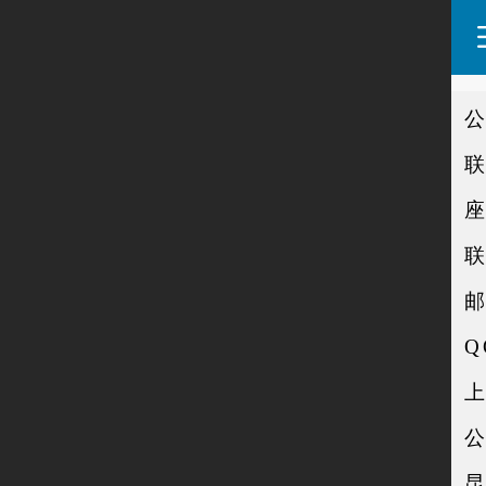
座
联
Q
上
公
昆